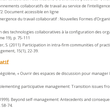
onnements collaboratifs de travail au service de l’intelligen
72. Document accessible en ligne
« Emergence du travail collaboratif : Nouvelles Formes d’Org
ion des technologies collaboratives à la configuration des or
e 19), p. 75-111
iger, S. (2011). Participation in intra-firm communities of pra
ement, 15(1), 22-39.
atif
Ségolène, « Ouvrir des espaces de discussion pour manager l
plementing participative management: Transition issues from
B. (1999). Beyond self-management: Antecedents and conseq
 58-74.