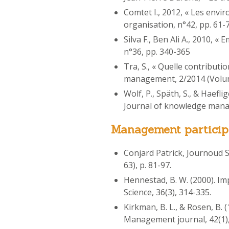
Comtet I., 2012, « Les envir
organisation, n°42, pp. 61-
Silva F., Ben Ali A., 2010, 
n°36, pp. 340-365
Tra, S., « Quelle contribut
management, 2/2014 (Volum
Wolf, P., Späth, S., & Haefl
Journal of knowledge manag
Management particip
Conjard Patrick, Journoud 
63), p. 81-97.
Hennestad, B. W. (2000). Im
Science, 36(3), 314-335.
Kirkman, B. L., & Rosen, 
Management journal, 42(1),