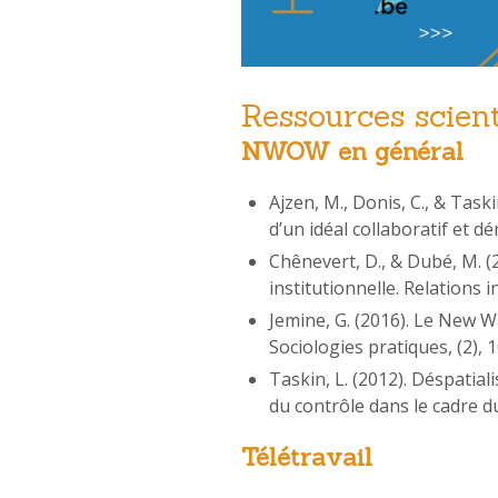
Ressources scient
NWOW en général
Ajzen, M., Donis, C., & Tas
d’un idéal collaboratif et d
Chênevert, D., & Dubé, M. (
institutionnelle. Relations i
Jemine, G. (2016). Le New W
Sociologies pratiques, (2), 
Taskin, L. (2012). Déspatia
du contrôle dans le cadre d
Télétravail