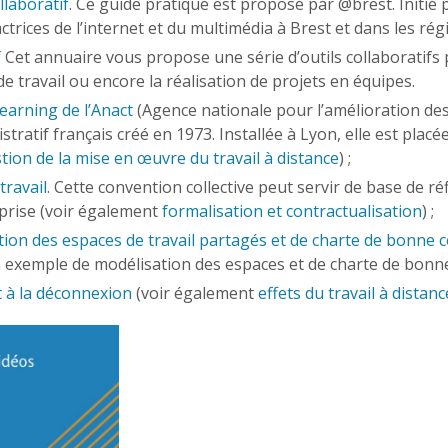
llaboratif
. Ce guide pratique est proposé par @brest. Initié 
actrices de l’internet et du multimédia à Brest et dans les r
f
Cet annuaire vous propose une série d’outils collaboratifs 
e travail ou encore la réalisation de projets en équipes.
earning de l’Anact
(Agence nationale pour l’amélioration des 
tratif français créé en 1973. Installée à Lyon, elle est placé
tion de la mise en œuvre du travail à distance
) ;
travail
. Cette convention collective peut servir de base de ré
eprise (voir également
formalisation et contractualisation
) ;
tion des espaces de travail partagés et de charte de bonne 
 un exemple de modélisation des espaces et de charte de bonn
it à la déconnexion
(voir également
effets du travail à distanc