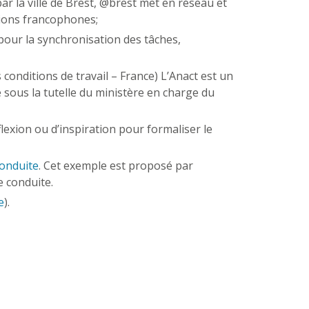
par la ville de Brest, @brest met en réseau et
égions francophones;
pour la synchronisation des tâches,
conditions de travail – France) L’Anact est un
e sous la tutelle du ministère en charge du
flexion ou d’inspiration pour formaliser le
conduite
. Cet exemple est proposé par
e conduite.
e
).