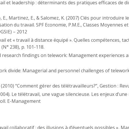
vail et leadership : déterminants des pratiques efficaces de d
, E., Martinez, E., & Salomez, K. (2007) Clés pour introduire l
tion du travail. SPF Economie, P.M.E., Classes Moyennes et 
GSIE) – 2012
avail et « travail à distance équipé ». Quelles compétences, t
(N° 238), p. 101-118.
cal research findings on telework: Management experiences a
work divide: Managerial and personnel challenges of telework
 (2010) “Comment gérer des télétravailleurs?”, Gestion : Revu
004). Le télétravail, une vague silencieuse. Les enjeux d’une 
 coll. E-Management
vail collaboratif : des illusions à d’éventuels possibles », Ma