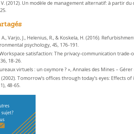
e, V. (2012). Un modèle de management alternatif: à partir du
25.
artagés
A., Varjo, J., Helenius, R., & Koskela, H. (2016). Refurbishm
vironmental psychology, 45, 176-191.
). Workspace satisfaction: The privacy-communication trade-of
36, 18-26.
 bureaux virtuels : un oxymore ? », Annales des Mines – Gérer
T. (2002). Tomorrow’s offices through today’s eyes: Effects o
1), 48-65.